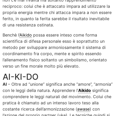
non c’è mai rivalità ma soltanto l’apprendimento
reciproco: colui che è attaccato impara ad utilizzare la
propria energia mentre chi attacca impara a non essere
ferito, in quanto la ferita sarebbe il risultato inevitabile
di una resistenza ostinata.
Benchè l’
Aikido
possa essere inteso come forma
scientifica di difesa personale esso è soprattutto un
metodo per sviluppare armoniosamente il sistema di
coordinamento fra corpo, mente e spirito essendo
l’allenamento fisico soltanto un simbolismo, orientato
verso un fine morale molto più elevato.
AI-KI-DO
AI
– Oltre ad “unione” significa anche “amore”, “armonia”
con le leggi della natura. Apprendere l’
Aikido
significa
comprendere le leggi naturali del movimento. Colui che
pratica è chiamato ad un intenso lavoro teso alla
costante ricerca dell’armonizzazione (
awase
) con
l’azione del proprio partner (uke). Le tecniche quindi si