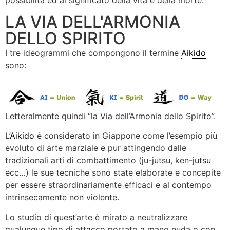
possibilità ed al significato della vita e della morte.
LA VIA DELL'ARMONIA
DELLO SPIRITO
I tre ideogrammi che compongono il termine
Aikido
sono:
Letteralmente quindi “la Via dell’Armonia dello Spirito”.
L’
Aikido
è considerato in Giappone come l’esempio più
evoluto di arte marziale e pur attingendo dalle
tradizionali arti di combattimento (ju-jutsu, ken-jutsu
ecc…) le sue tecniche sono state elaborate e concepite
per essere straordinariamente efficaci e al contempo
intrinsecamente non violente.
Lo studio di quest’arte è mirato a neutralizzare
qualunque tipo di attacco portato a mano nuda o con