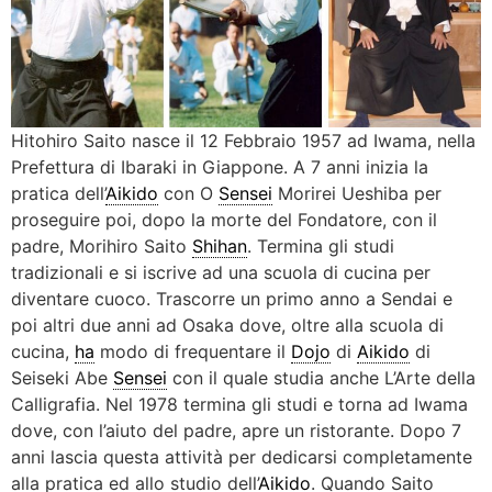
Hitohiro Saito nasce il 12 Febbraio 1957 ad Iwama, nella
Prefettura di Ibaraki in Giappone. A 7 anni inizia la
pratica dell’
Aikido
con O
Sensei
Morirei Ueshiba per
proseguire poi, dopo la morte del Fondatore, con il
padre, Morihiro Saito
Shihan
. Termina gli studi
tradizionali e si iscrive ad una scuola di cucina per
diventare cuoco. Trascorre un primo anno a Sendai e
poi altri due anni ad Osaka dove, oltre alla scuola di
cucina,
ha
modo di frequentare il
Dojo
di
Aikido
di
Seiseki Abe
Sensei
con il quale studia anche L’Arte della
Calligrafia. Nel 1978 termina gli studi e torna ad Iwama
dove, con l’aiuto del padre, apre un ristorante. Dopo 7
anni lascia questa attività per dedicarsi completamente
alla pratica ed allo studio dell’
Aikido
. Quando Saito