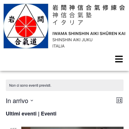
Non ci sono eventi previsti.
Vis
Ev
In arrivo
Lista
Seleziona
Vi
Na
la
Ultimi eventi | Eventi
Na
data.